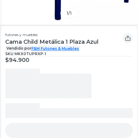
1
/
1
futones y muebles
Cama Child Metálica 1 Plaza Azul
Vendido por
F&M Futones & Muebles
SKU
MKX0TUPRXP-1
$94.900