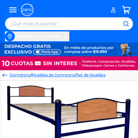
Entregar en Las Condes
Dormitorio
/
Muebles de Dormitorio
/
Set de Muebles