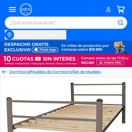
Entregar en Las Condes
Dormitorio
/
Muebles de Dormitorio
/
Set de Muebles