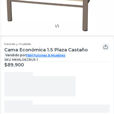
1
/
1
futones y muebles
Cama Económica 1.5 Plaza Castaño
Vendido por
F&M Futones & Muebles
SKU
MKMLOECRU5-1
$89.900