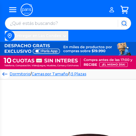
Entregar en Las Condes
Dormitorio
/
Camas por Tamaño
/
1,5 Plazas