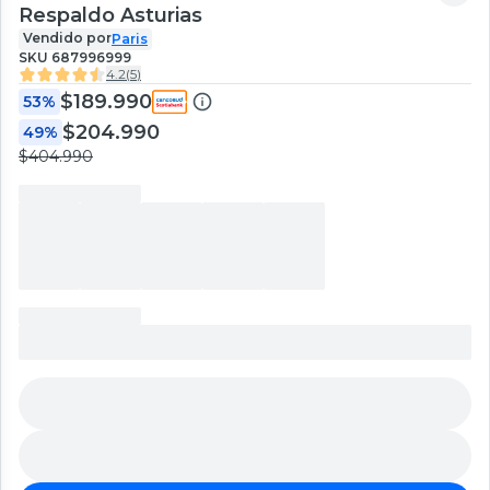
Respaldo Asturias
Vendido por
Paris
SKU
687996999
4.2
(
5
)
$189.990
53%
$204.990
49%
$404.990