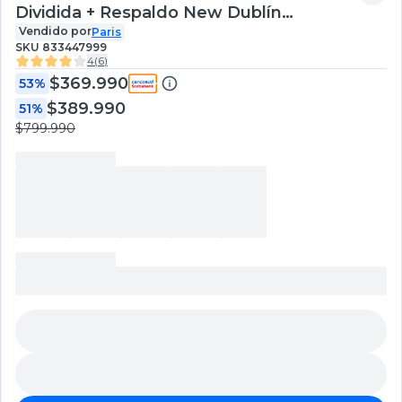
Dividida + Respaldo New Dublín
Chocolate
Vendido por
Paris
SKU
833447999
4
(
6
)
$369.990
53%
$389.990
51%
$799.990