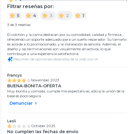
Filtrar reseñas por:
5
4
3
2
1
3 de 3 reseñas
El colchón y la cama destacan por su comodidad, calidad y firmeza,
ofreciendo un soporte adecuado para un sueño reparador. Su tamaño
es acorde a lo promocionado, y la instalación es sencilla. Además, el
diseño y las terminaciones son visualmente atractivos, lo que
contribuye a una experiencia satisfactoria.
Resumen de opiniones obtenidas de la web con IA
Francys
November 2023
BUENA-BONITA-OFERTA
Muy bonita y comoda, cumple mis expectativas, sólo q la unión de la
base es poco segura
Denunciar
Lesli
October 2025
No cumplen las fechas de envío