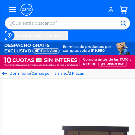
Entregar en Las Condes
Dormitorio
/
Camas por Tamaño
/
2 Plazas