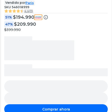
Vendido por
Paris
SKU
546018999
4.4
(
11
)
$194.990
51%
$209.990
47%
$399.990
Comprar ahora