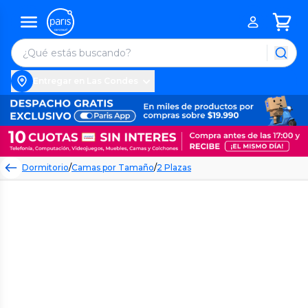
Entregar en Las Condes
Dormitorio
/
Camas por Tamaño
/
2 Plazas