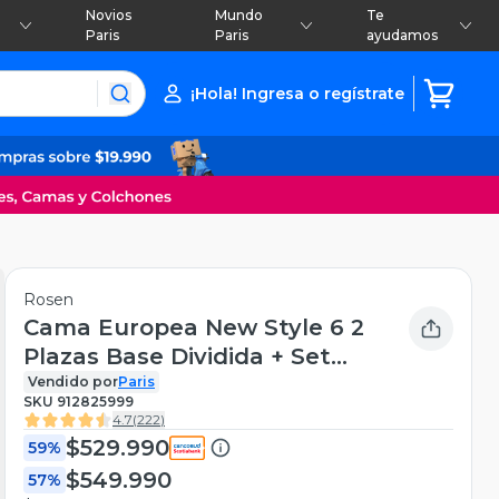
Novios
Mundo
Te
Paris
Paris
ayudamos
¡Hola! Ingresa o regístrate
Rosen
Cama Europea New Style 6 2
Plazas Base Dividida + Set
Muebles Ferrara
Vendido por
Paris
SKU
912825999
4.7
(
222
)
$529.990
59%
$549.990
57%