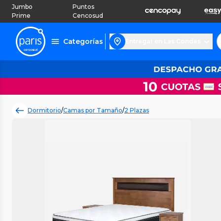
Jumbo
Puntos
Prime
Cencosud
Categorías
Entregar en Las Condes
Dormitorio
/
Camas por Tamaño
/
2 Plazas