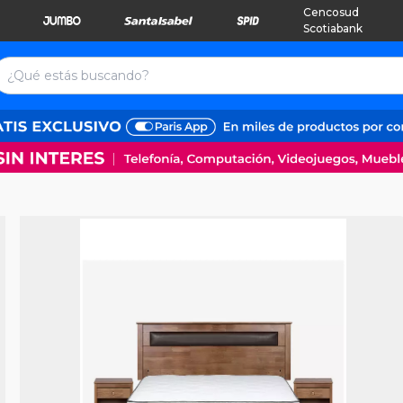
Cencosud
Scotiabank