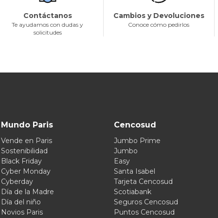
Contáctanos
Cambios y Devoluciones
Te ayudamos con dudas y
Conoce cómo pedirlos
solicitudes
Mundo Paris
Cencosud
Vende en Paris
Jumbo Prime
Sostenibilidad
Jumbo
Black Friday
Easy
Cyber Monday
Santa Isabel
Cyberday
Tarjeta Cencosud
Día de la Madre
Scotiabank
Día del niño
Seguros Cencosud
Novios Paris
Puntos Cencosud