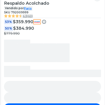
Respaldo Acolchado
Vendido por
Paris
SKU
792009999
4.3
(
40
)
$359.990
53%
$384.990
50%
$779.990