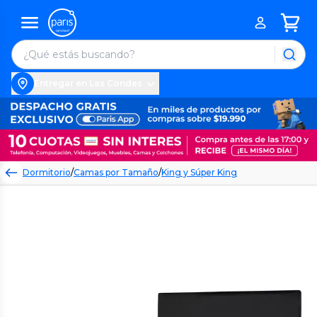
Entregar en Las Condes
Dormitorio
/
Camas por Tamaño
/
King y Súper King