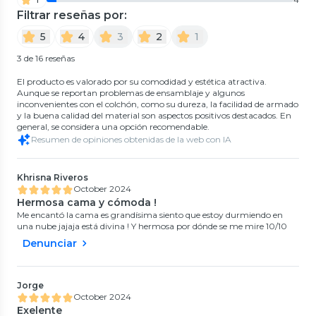
Filtrar reseñas por:
5
4
3
2
1
3 de 16 reseñas
El producto es valorado por su comodidad y estética atractiva.
Aunque se reportan problemas de ensamblaje y algunos
inconvenientes con el colchón, como su dureza, la facilidad de armado
y la buena calidad del material son aspectos positivos destacados. En
general, se considera una opción recomendable.
Resumen de opiniones obtenidas de la web con IA
Khrisna Riveros
October 2024
Hermosa cama y cómoda !
Me encantó la cama es grandísima siento que estoy durmiendo en
una nube jajaja está divina ! Y hermosa por dónde se me mire 10/10
Denunciar
Jorge
October 2024
Exelente