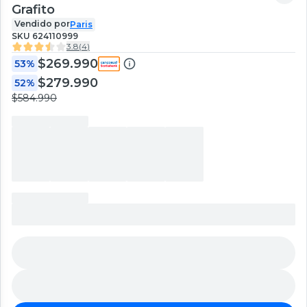
Grafito
Vendido por
Paris
SKU
624110999
3.8
(
4
)
$269.990
53%
$279.990
52%
$584.990