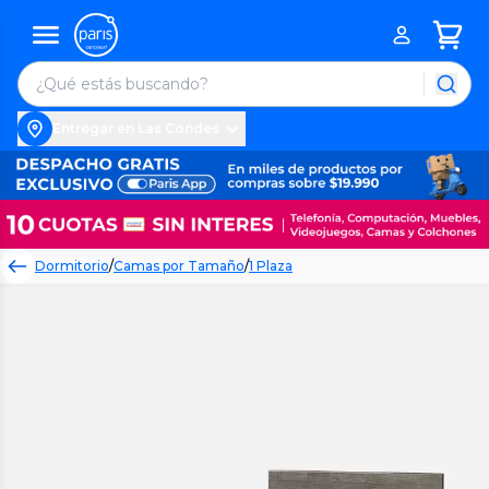
Entregar en Las Condes
Dormitorio
/
Camas por Tamaño
/
1 Plaza