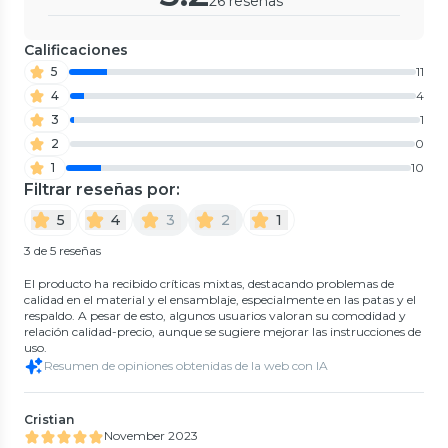
26 reseñas
Calificaciones
5
11
4
4
3
1
2
0
1
10
Filtrar reseñas por:
5
4
3
2
1
3 de 5 reseñas
El producto ha recibido críticas mixtas, destacando problemas de
calidad en el material y el ensamblaje, especialmente en las patas y el
respaldo. A pesar de esto, algunos usuarios valoran su comodidad y
relación calidad-precio, aunque se sugiere mejorar las instrucciones de
uso.
Resumen de opiniones obtenidas de la web con IA
Cristian
November 2023