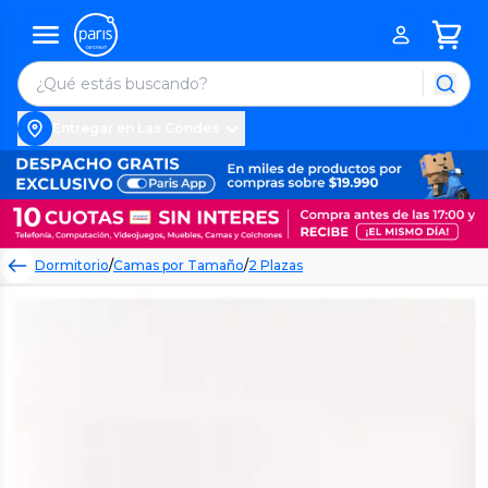
Entregar en Las Condes
Dormitorio
/
Camas por Tamaño
/
2 Plazas