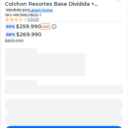
Colchon Resortes Base Dividida +
Respaldo Tela Negro
Vendido por
Latam Home
SKU
MKJN6LYBGD-1
3.3
(
43
)
$259.990
69%
$269.990
68%
$859.990