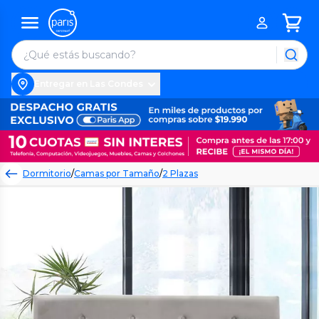
Entregar en Las Condes
Dormitorio
/
Camas por Tamaño
/
2 Plazas