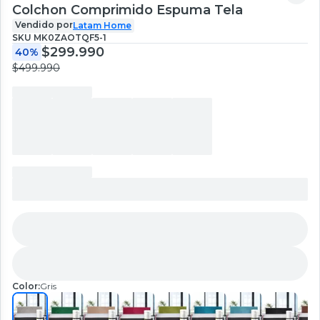
Colchon Comprimido Espuma Tela
Vendido por
Latam Home
SKU
MK0ZAOTQF5-1
$299.990
40%
$499.990
Color:
Gris