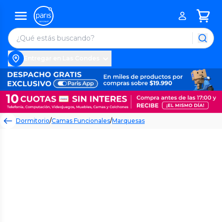
Entregar en Las Condes
Dormitorio
/
Camas Funcionales
/
Marquesas