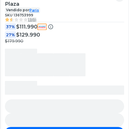
Plaza
Vendido por
Paris
SKU
136753999
1.9
(
9
)
$111.990
37%
$129.990
27%
$179.990