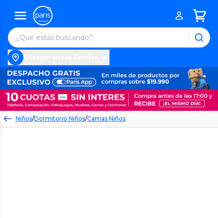
Entregar en Las Condes
Niños
/
Dormitorio Niños
/
Camas Niños