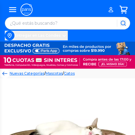
Entregar en Las Condes
Nuevas Categorías
/
Mascotas
/
Gatos