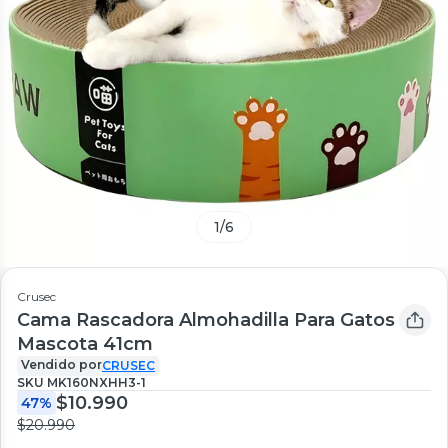
1
/
6
Crusec
Cama Rascadora Almohadilla Para Gatos
Mascota 41cm
Vendido por
CRUSEC
SKU
MK160NXHH3-1
$10.990
47%
$20.990