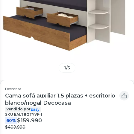
1
/
5
Decocasa
Cama sofá auxiliar 1.5 plazas + escritorio
blanco/nogal Decocasa
Vendido por
Easy
SKU
EALT8GTYVF-1
$159.990
60%
$409.990