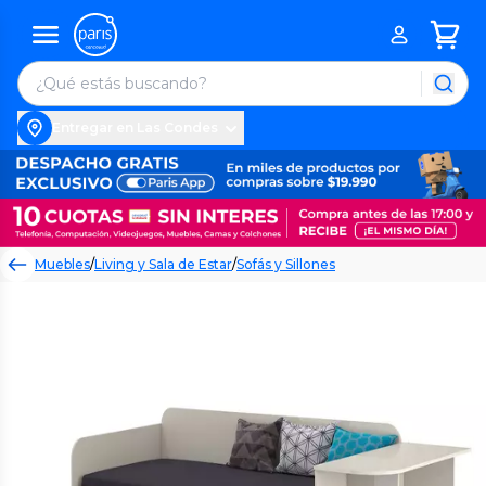
Entregar en Las Condes
Muebles
/
Living y Sala de Estar
/
Sofás y Sillones