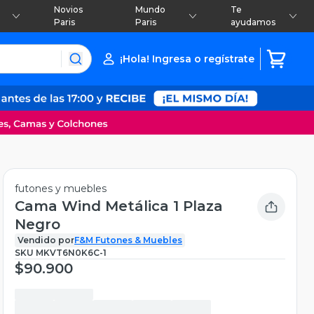
Novios
Mundo
Te
Paris
Paris
ayudamos
¡Hola! Ingresa o regístrate
futones y muebles
Cama Wind Metálica 1 Plaza
Negro
Vendido por
F&M Futones & Muebles
SKU
MKVT6N0K6C-1
$90.900