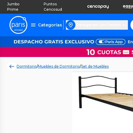
Jumbo
Puntos
Prime
Cencosud
Categorías
Entregar en Las Condes
Dormitorio
/
Muebles de Dormitorio
/
Set de Muebles