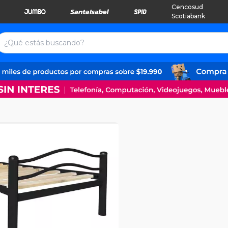
Cencosud
Scotiabank