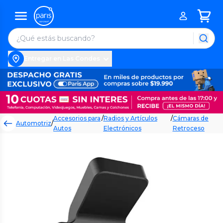
Entregar en Las Condes
Accesorios para
/
Radios y Artículos
/
Cámaras de
Automotriz
/
Autos
Electrónicos
Retroceso