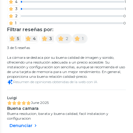
4
1
3
1
2
0
1
0
Filtrar reseñas por:
5
4
3
2
1
3 de 5 reseñas
La cámara se destaca por su buena calidad de imagen y sonido,
ofreciendo una resolución adecuada a un precio accesible. Su
instalación y configuración son sencillas, aunque se recomienda el uso
de una tarjeta de memoria para un mejor rendimiento. En general,
proporciona una buena relación calidad-precio.
Resumen de opiniones obtenidas de la web con IA
Luigi
June 2025
Buena camara
Buena resolucion, barata y buena calidad, facil instalacion y
configuracion
Denunciar