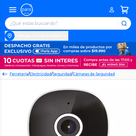
Entregar en Las Condes
Ferretería
/
Electricidad
/
Seguridad
/
Cámaras de Seguridad