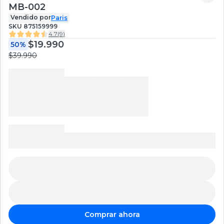
MB-002
Vendido por
Paris
SKU
875159999
4.7
(
9
)
$19.990
50%
$39.990
Comprar ahora