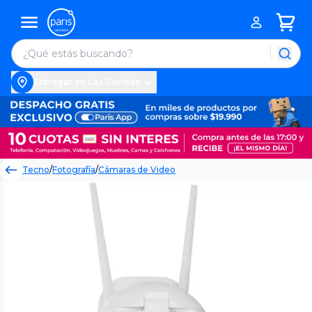
Entregar en Las Condes
Tecno
/
Fotografía
/
Cámaras de Video