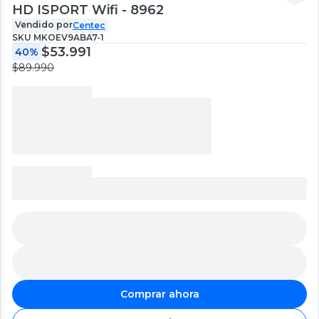
HD ISPORT Wifi - 8962
Vendido por
Centec
SKU
MKOEV9ABA7-1
$53.991
40%
$89.990
Comprar ahora