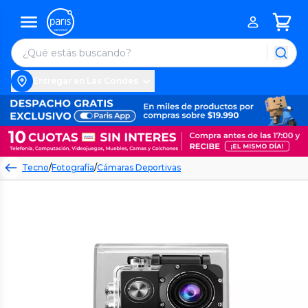
Entregar en Las Condes
Tecno
/
Fotografía
/
Cámaras Deportivas