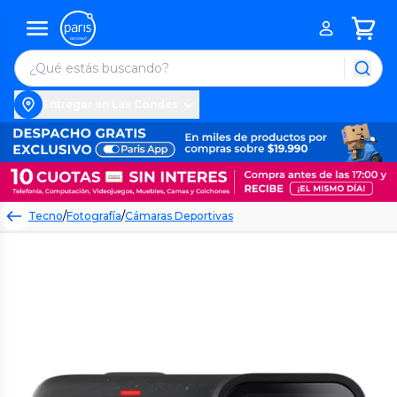
Entregar en Las Condes
Tecno
/
Fotografía
/
Cámaras Deportivas