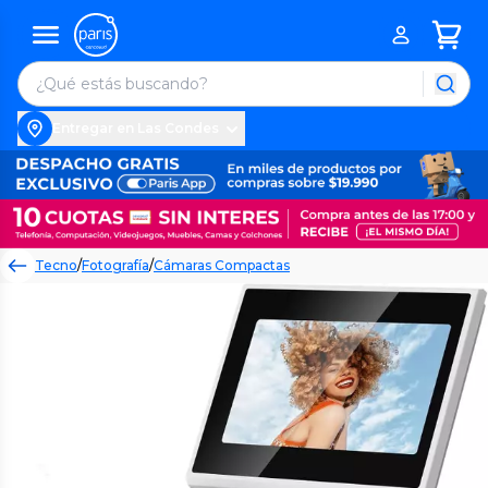
Entregar en Las Condes
Tecno
/
Fotografía
/
Cámaras Compactas