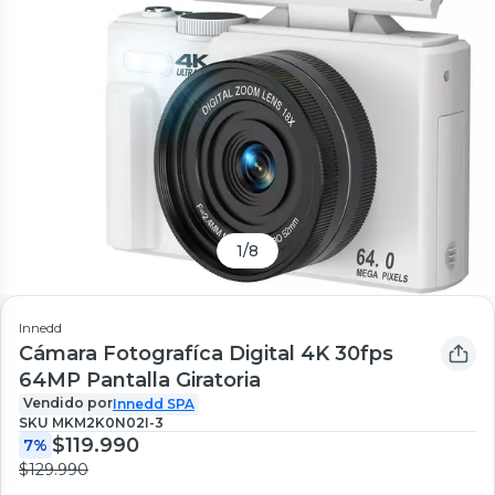
1
/
8
Innedd
Cámara Fotografíca Digital 4K 30fps
64MP Pantalla Giratoria
Vendido por
Innedd SPA
SKU
MKM2K0N02I-3
$119.990
7%
$129.990