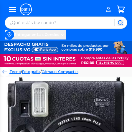
Entregar en Las Condes
Tecno
/
Fotografía
/
Cámaras Compactas