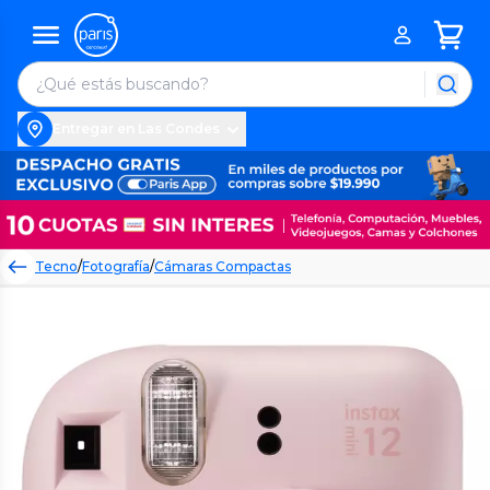
Entregar en Las Condes
Tecno
/
Fotografía
/
Cámaras Compactas