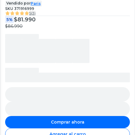
Vendido por
Paris
SKU
371916999
5
(
3
)
$81.990
5%
$86.990
Comprar ahora
Agregar al carro