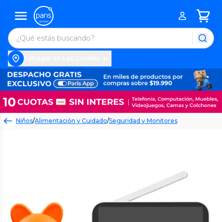
Entregar en Las Condes
Niños
/
Alimentación y Cuidado
/
Seguridad y Monitores