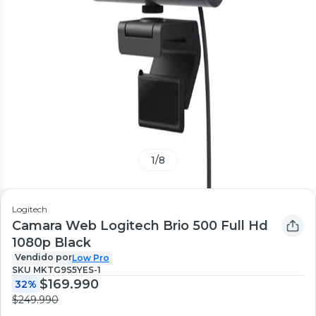
1
/
8
Logitech
Camara Web Logitech Brio 500 Full Hd
1080p Black
Vendido por
Low Pro
SKU
MKTG9S5YES-1
$169.990
32%
$249.990