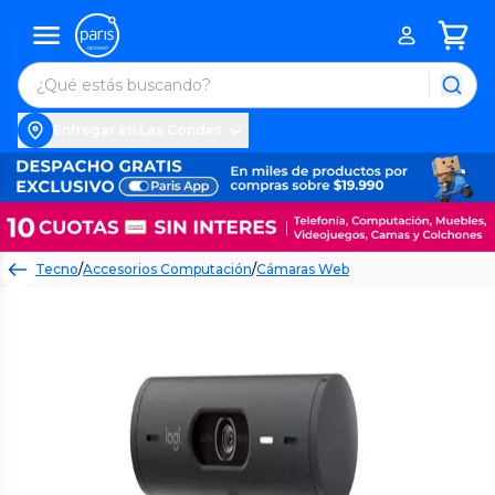
Entregar en Las Condes
Tecno
/
Accesorios Computación
/
Cámaras Web