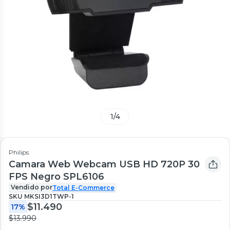
1
/
4
Philips
Camara Web Webcam USB HD 720P 30
FPS Negro SPL6106
Vendido por
Total E-Commerce
SKU
MKSI3D1TWP-1
$11.490
17%
$13.990