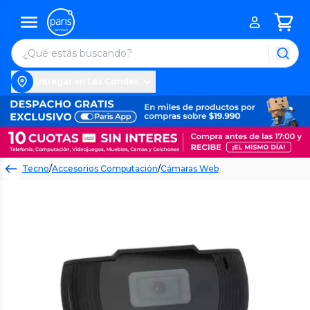
Entregar en Las Condes
Tecno
/
Accesorios Computación
/
Cámaras Web