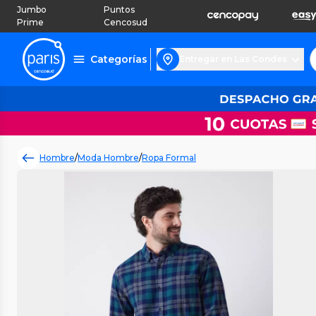
Jumbo
Puntos
Prime
Cencosud
Categorías
Entregar en Las Condes
Hombre
/
Moda Hombre
/
Ropa Formal