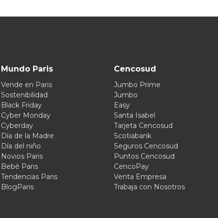
Mundo Paris
Cencosud
Vende en Paris
Jumbo Prime
Sostenibilidad
Jumbo
Black Friday
Easy
Cyber Monday
Santa Isabel
Cyberday
Tarjeta Cencosud
Día de la Madre
Scotiabank
Día del niño
Seguros Cencosud
Novios Paris
Puntos Cencosud
Bebé Paris
CencoPay
Tendencias Paris
Venta Empresa
BlogParis
Trabaja con Nosotros