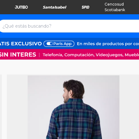
Cencosud
Scotiabank