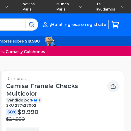
Novios
Mundo
Te
Paris
Paris
ayudamos
¡Hola! Ingresa o regístrate
Rainforest
Camisa Franela Checks
Multicolor
Vendido por
Paris
SKU
277427002
$9.990
60%
$24.990