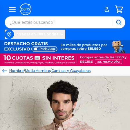
Entregar en Las Condes
Hombre
/
Moda Hombre
/
Camisas y Guayaberas