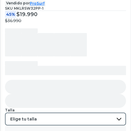
Vendido por
ProSurf
SKU
MKLRSW32PP-1
$19.990
45%
$36.990
Talla