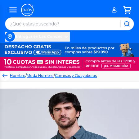
Entregar en Las Condes
Hombre
/
Moda Hombre
/
Camisas y Guayaberas