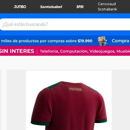
Cencosud
Scotiabank