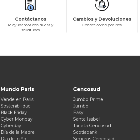
Contáctanos
Cambios y Devoluciones
Te ayudamos con dudas y
Conoce cómo pedirlos
solicitudes
Mundo Paris
Cencosud
Vende en Paris
Jumbo Prime
Sostenibilidad
Jumbo
Black Friday
Easy
Cyber Monday
Santa Isabel
Cyberday
Tarjeta Cencosud
Día de la Madre
Scotiabank
Día del niño
Seguros Cencosud