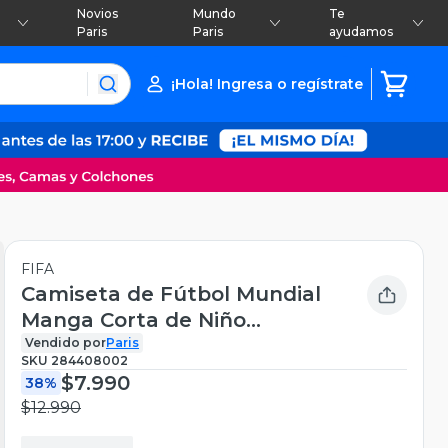
Novios
Mundo
Te
Paris
Paris
ayudamos
¡Hola! Ingresa o regístrate
FIFA
Camiseta de Fútbol Mundial
Manga Corta de Niño
Portugal
Vendido por
Paris
SKU
284408002
$7.990
38%
$12.990