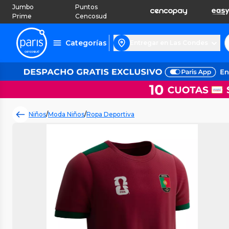
Jumbo
Puntos
Prime
Cencosud
Categorías
Entregar en Las Condes
Niños
/
Moda Niños
/
Ropa Deportiva