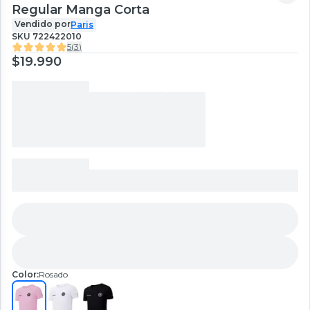
Regular Manga Corta
Vendido por
Paris
SKU
722422010
5
(
3
)
$19.990
Color:
Rosado