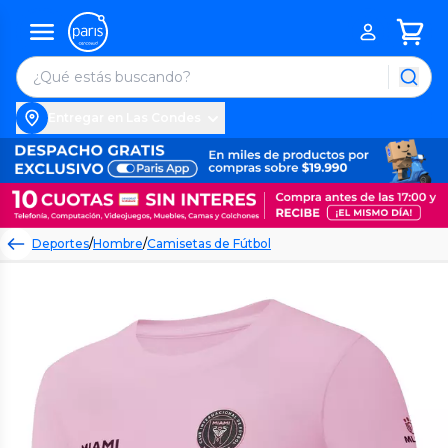
Entregar en Las Condes
Deportes
/
Hombre
/
Camisetas de Fútbol