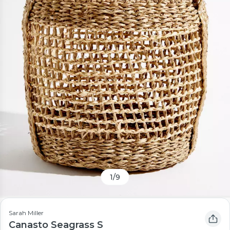
1
/
9
Sarah Miller
Canasto Seagrass S