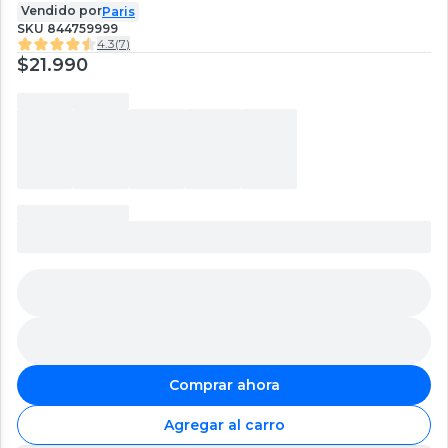
Vendido por
Paris
SKU
844759999
4.3
(
7
)
$21.990
Comprar ahora
Agregar al carro