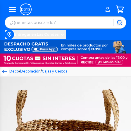
Entregar en Las Condes
Deco
/
Decoración
/
Cajas y Cestos