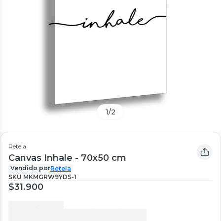
1
/
2
Retela
Canvas Inhale - 70x50 cm
Vendido por
Retela
SKU
MKMGRW9YDS-1
$31.900