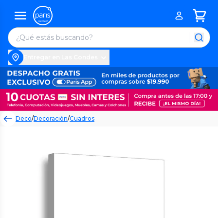
Entregar en Las Condes
Deco
/
Decoración
/
Cuadros