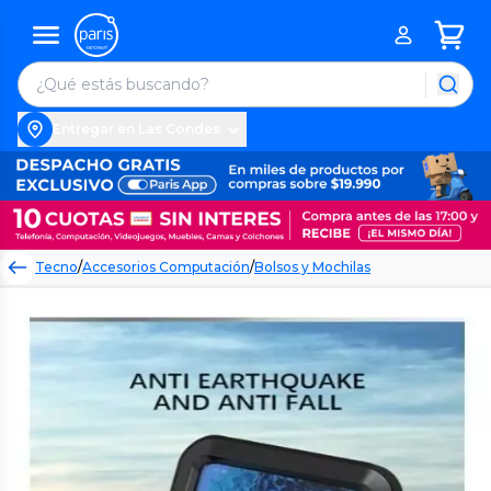
Entregar en Las Condes
Tecno
/
Accesorios Computación
/
Bolsos y Mochilas