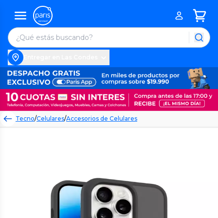
Entregar en Las Condes
Tecno
/
Celulares
/
Accesorios de Celulares