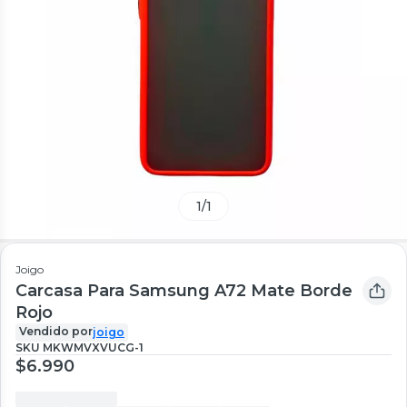
1
/
1
Joigo
Carcasa Para Samsung A72 Mate Borde
Rojo
Vendido por
joigo
SKU
MKWMVXVUCG-1
$6.990