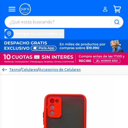
Entregar en Las Condes
Tecno
/
Celulares
/
Accesorios de Celulares