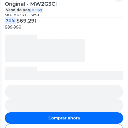
Original - MW2G3CI
Vendido por
EMITRI
SKU
MKZ3TJJSIY-1
$69.291
30%
$99.990
Comprar ahora