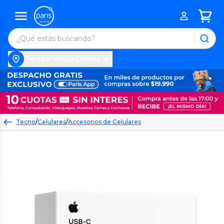
Entregar en Las Condes
Tecno
/
Celulares
/
Accesorios de Celulares