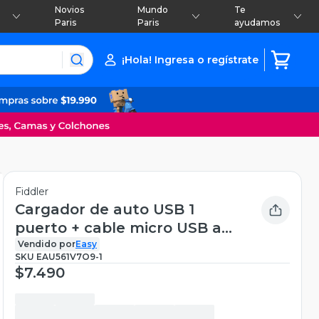
Novios
Mundo
Te
Paris
Paris
ayudamos
¡Hola! Ingresa o regístrate
Fiddler
Cargador de auto USB 1
puerto + cable micro USB a
USB Fiddler
Vendido por
Easy
SKU
EAU561V7O9-1
$7.490