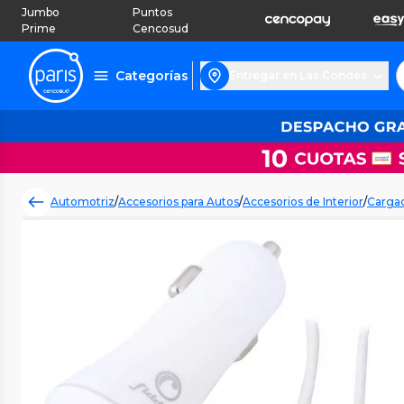
Jumbo
Puntos
Prime
Cencosud
Categorías
Entregar en Las Condes
Automotriz
/
Accesorios para Autos
/
Accesorios de Interior
/
Cargad