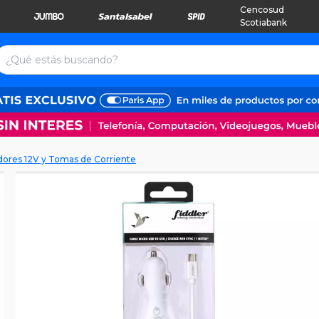
Cencosud
Scotiabank
ores 12V y Tomas de Corriente