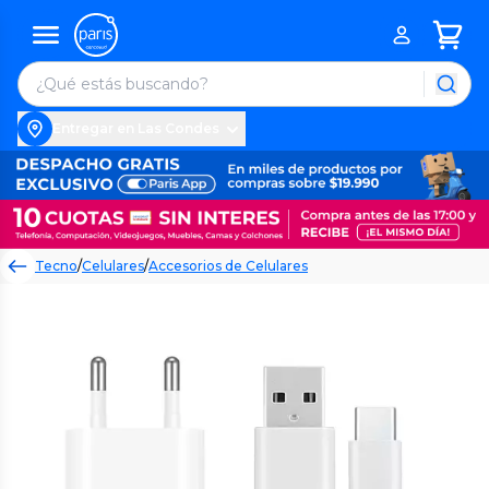
Entregar en Las Condes
Tecno
/
Celulares
/
Accesorios de Celulares