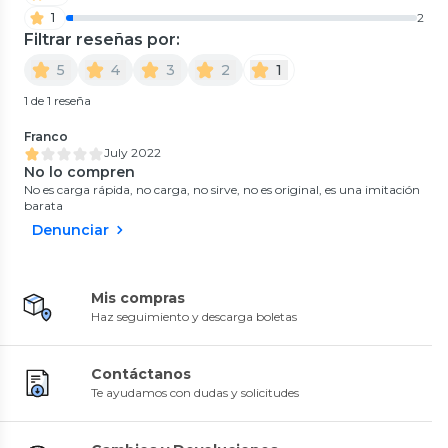
1
2
Filtrar reseñas por:
5
4
3
2
1
1 de 1 reseña
Franco
July 2022
No lo compren
No es carga rápida, no carga, no sirve, no es original, es una imitación
barata
Denunciar
Mis compras
Haz seguimiento y descarga boletas
Contáctanos
Te ayudamos con dudas y solicitudes