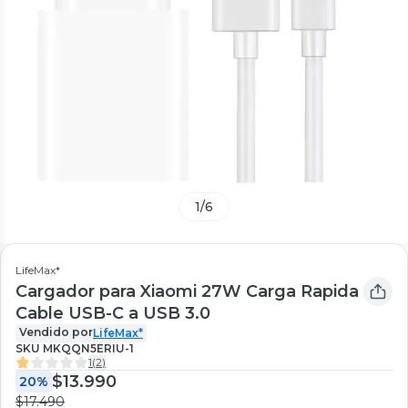
1
/
6
LifeMax*
Cargador para Xiaomi 27W Carga Rapida
Cable USB-C a USB 3.0
Vendido por
LifeMax*
SKU
MKQQN5ERIU-1
1
(
2
)
$13.990
20%
$17.490