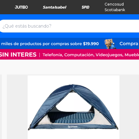
Cencosud
Scotiabank