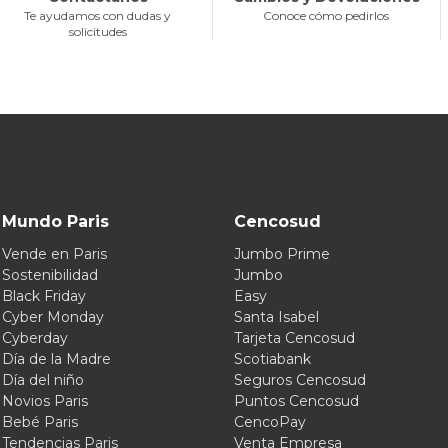
Te ayudamos con dudas y
Conoce cómo pedirlos
solicitudes
Mundo Paris
Cencosud
Vende en Paris
Jumbo Prime
Sostenibilidad
Jumbo
Black Friday
Easy
Cyber Monday
Santa Isabel
Cyberday
Tarjeta Cencosud
Día de la Madre
Scotiabank
Día del niño
Seguros Cencosud
Novios Paris
Puntos Cencosud
Bebé Paris
CencoPay
Tendencias Paris
Venta Empresa