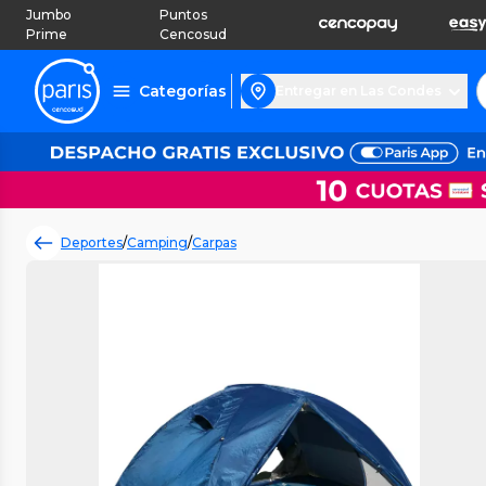
Jumbo
Puntos
Prime
Cencosud
Categorías
Entregar en Las Condes
Deportes
/
Camping
/
Carpas