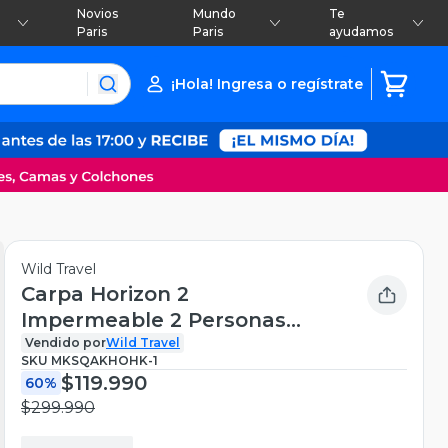
Novios
Mundo
Te
Paris
Paris
ayudamos
¡Hola! Ingresa o regístrate
Wild Travel
Carpa Horizon 2
Impermeable 2 Personas
Trekking Wild Travel
Vendido por
Wild Travel
SKU
MKSQAKHOHK-1
$119.990
60%
$299.990