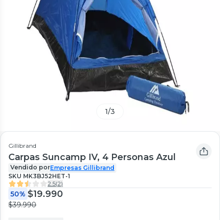
1
/
3
Gillibrand
Carpas Suncamp IV, 4 Personas Azul
Vendido por
Empresas Gillibrand
SKU
MK3BJ52HET-1
2.5
(
2
)
$19.990
50%
$39.990