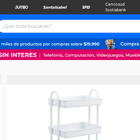
Cencosud
Scotiabank