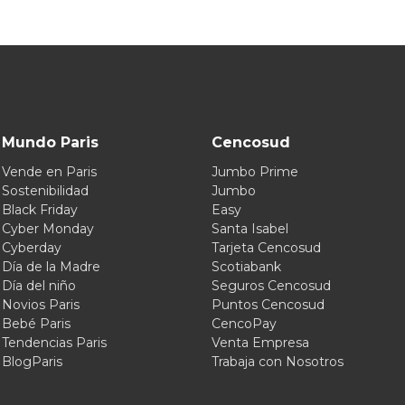
Mundo Paris
Cencosud
Vende en Paris
Jumbo Prime
Sostenibilidad
Jumbo
Black Friday
Easy
Cyber Monday
Santa Isabel
Cyberday
Tarjeta Cencosud
Día de la Madre
Scotiabank
Día del niño
Seguros Cencosud
Novios Paris
Puntos Cencosud
Bebé Paris
CencoPay
Tendencias Paris
Venta Empresa
BlogParis
Trabaja con Nosotros