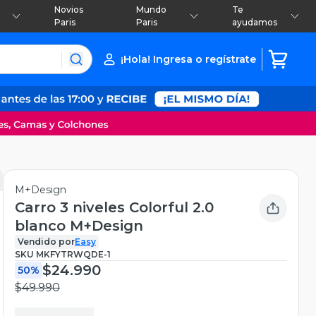
Novios
Mundo
Te
Paris
Paris
ayudamos
¡Hola! Ingresa o regístrate
M+Design
Carro 3 niveles Colorful 2.0
blanco M+Design
Vendido por
Easy
SKU
MKFYTRWQDE-1
$24.990
50%
$49.990