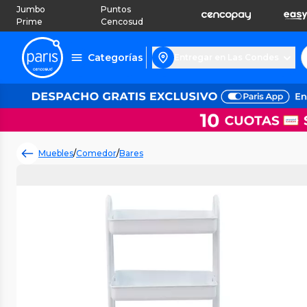
Jumbo
Puntos
Prime
Cencosud
Categorías
Entregar en Las Condes
Muebles
/
Comedor
/
Bares