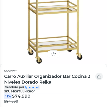
1
/
7
Spacezat
Carro Auxiliar Organizador Bar Cocina 3
Niveles Dorado Reika
Vendido por
Spacezat
SKU
MK8TULHX8C-1
$74.990
11%
$84.990