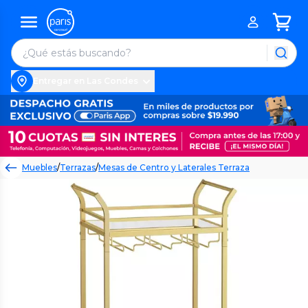
Entregar en Las Condes
Muebles
/
Terrazas
/
Mesas de Centro y Laterales Terraza