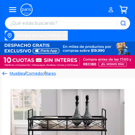
Entregar en Las Condes
Muebles
/
Comedor
/
Bares