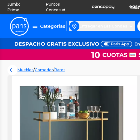
Jumbo
Puntos
Prime
Cencosud
Categorías
Entregar en Las Condes
Muebles
/
Comedor
/
Bares