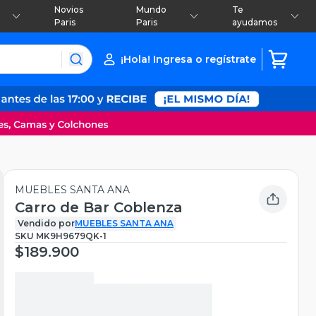
Novios
Mundo
Te
Paris
Paris
ayudamos
¡Hola! Ingresa o regístrate
MUEBLES SANTA ANA
Carro de Bar Coblenza
Vendido por
MUEBLES SANTA ANA
SKU
MK9H9679QK-1
$189.900