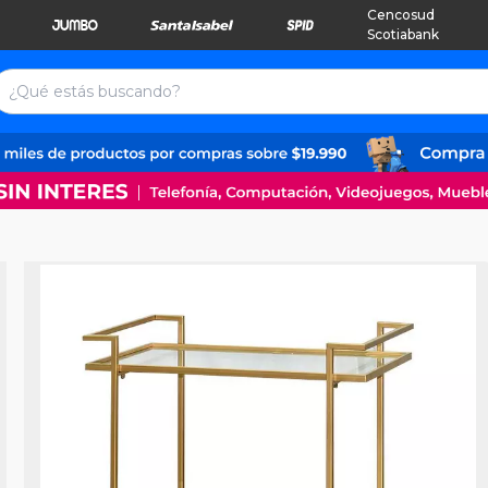
Cencosud
Scotiabank