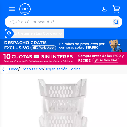
Entregar en Las Condes
Deco
/
Organización
/
Organización Cocina