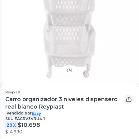
1
/
4
Reyplast
Carro organizador 3 niveles dispensero
real blanco Reyplast
Vendido por
Easy
SKU
EACRV3VRU4-1
$10.698
28%
$14.990