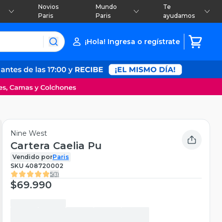
Novios
Mundo
Te
Paris
Paris
ayudamos
¡Hola! Ingresa o regístrate
Nine West
Cartera Caelia Pu
Vendido por
Paris
SKU
408720002
5
(
1
)
$69.990