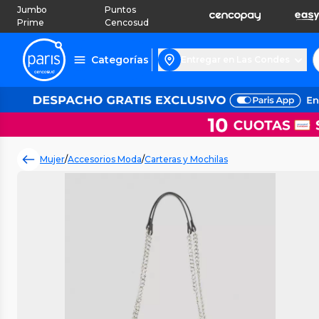
Jumbo
Puntos
Prime
Cencosud
Categorías
Entregar en Las Condes
Mujer
/
Accesorios Moda
/
Carteras y Mochilas