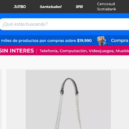
Cencosud
Scotiabank