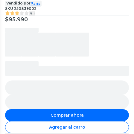
Vendido por
Paris
SKU
250839002
3
(
1
)
$95.990
Comprar ahora
Agregar al carro