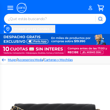
Entregar en Las Condes
Mujer
/
Accesorios Moda
/
Carteras y Mochilas