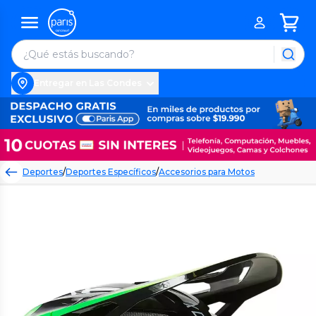
Entregar en Las Condes
Deportes
/
Deportes Específicos
/
Accesorios para Motos