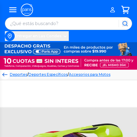
Entregar en Las Condes
Deportes
/
Deportes Específicos
/
Accesorios para Motos